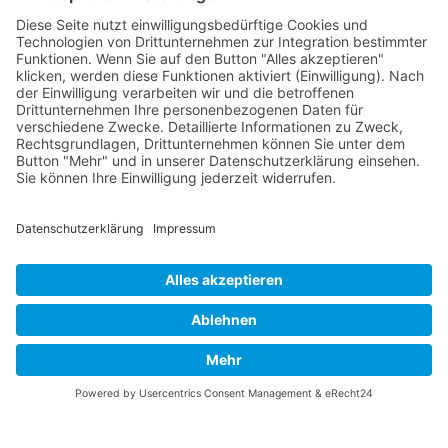
Impressum
Datenschutz
Whistleblowing
AGB
AEB
Triathlon System GmbH
Benno-Strauß-Straße 13
90763 Fürth
Deutschland
Anfahrt
Kontakt
info(at)triathlon-system.de
+49 911 78 09 60-0
www.triathlon-system.de