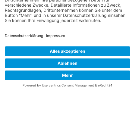
Triathlon System GmbH
Benno-Strauß-Straße 13
90763 Fürth
Deutschland
Anfahrt
Kontakt
info(at)triathlon-system.de
+49 911 78 09 60-0
www.triathlon-system.de
Social